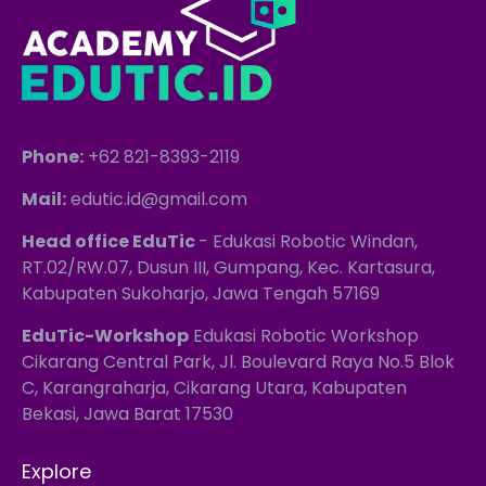
Phone:
+62 821-8393-2119
Mail:
edutic.id@gmail.com
Head office EduTic
- Edukasi Robotic Windan,
RT.02/RW.07, Dusun III, Gumpang, Kec. Kartasura,
Kabupaten Sukoharjo, Jawa Tengah 57169
EduTic-Workshop
Edukasi Robotic Workshop
Cikarang Central Park, Jl. Boulevard Raya No.5 Blok
C, Karangraharja, Cikarang Utara, Kabupaten
Bekasi, Jawa Barat 17530
Explore