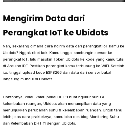
Mengirim Data dari
Perangkat IoT ke Ubidots
Nah, sekarang gimana cara ngirim data dari perangkat IoT kamu ke
Ubidots? Nggak ribet kok. Kamu tinggal sambungin sensor ke
perangkat IoT, lalu masukin Token Ubidots ke kode yang kamu tulis
di Arduino IDE. Pastikan perangkat kamu terhubung ke WiFi. Setelah
itu, tinggal upload kode ESP8266 dan data dari sensor bakal
langsung muncul di Ubidots.
Contohnya, kalau kamu pakai DHT11 buat ngukur suhu &
kelembaban ruangan, Ubidots akan menampilkan data yang
menunjukkan perubahan suhu & kelembaban ruangan. Untuk tahu
lebih jelas cara prakteknya, kamu bisa cek blog Monitoring Suhu
dan Kelembaban DHT 11 dengan Ubidots.