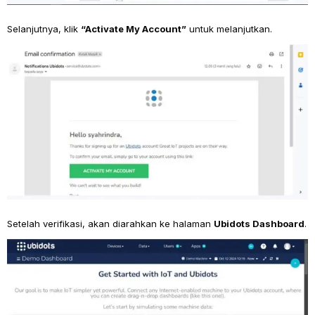
Selanjutnya, klik
“Activate My Account”
untuk melanjutkan.
Setelah verifikasi, akan diarahkan ke halaman
Ubidots Dashboard
.