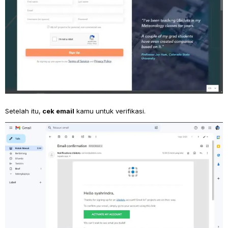
Setelah itu,
cek email
kamu untuk verifikasi.