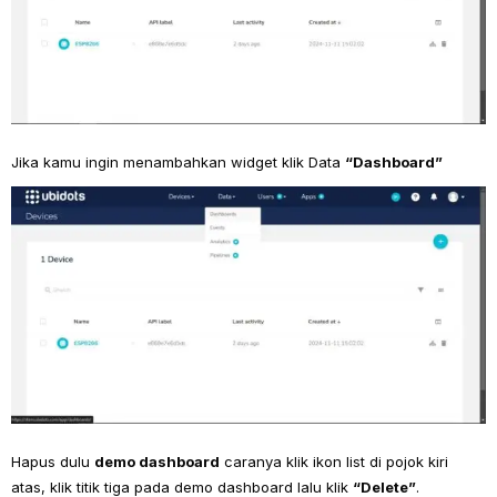
Jika kamu ingin menambahkan widget klik Data
“Dashboard”
Hapus dulu
demo dashboard
caranya klik ikon list di pojok kiri
atas, klik titik tiga pada demo dashboard lalu klik
“Delete”
.