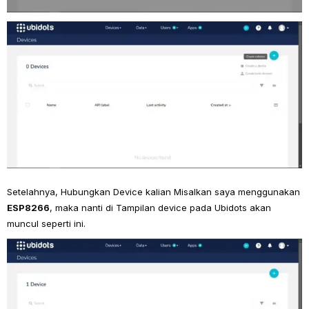
Setelahnya, Hubungkan Device kalian Misalkan saya menggunakan
ESP8266
, maka nanti di Tampilan device pada Ubidots akan
muncul seperti ini.