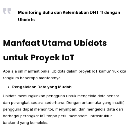
Monitoring Suhu dan Kelembaban DHT 11 dengan
Ubidots
Manfaat Utama Ubidots
untuk Proyek IoT
Apa aja sih manfaat pakai Ubidots dalam proyek IoT kamu? Yuk kita
rangkum beberapa manfaatnya:
Pengelolaan Data yang Mudah
Ubidots memungkinkan pengguna untuk mengelola data sensor
dan perangkat secara sederhana. Dengan antarmuka yang intuitif,
pengguna dapat memonitor, menyimpan, dan mengelola data dari
berbagai perangkat IoT tanpa perlu memahami infrastruktur
backend yang kompleks.