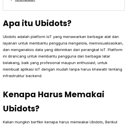
Apa itu Ubidots?
Ubidots adalah platform IoT yang menawarkan berbagai alat dan
layanan untuk membantu pengguna mengelola, memvisualisasikan,
dan menganalisis data yang dikirimkan dari perangkat IoT. Platform
ini dirancang untuk membantu pengguna dari berbagai latar
belakang, baik yang profesional maupun enthusiast, untuk
membuat aplikasi IoT dengan mudah tanpa harus khawatir tentang
infrastruktur backend.
Kenapa Harus Memakai
Ubidots?
Kalian mungkin berfikir kenapa harus memeakai Ubidots, Berikut