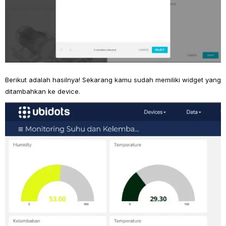
Berikut adalah hasilnya! Sekarang kamu sudah memiliki widget yang
ditambahkan ke device.