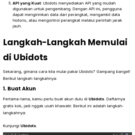
API yang Kuat
: Ubidots menyediakan API yang mudah
digunakan untuk pengembang. Dengan API ini, pengguna
dapat mengirimkan data dari perangkat, mengambil data
historis, atau mengontrol perangkat melalui perintah jarak
jauh.
Langkah-Langkah Memulai
di Ubidots
Sekarang, gimana cara kita mulai pakai Ubidots? Gampang banget!
Berikut langkah-langkahnya:
1. Buat Akun
Pertama-tama, kamu perlu buat akun dulu di
Ubidots
. Daftarnya
gratis kok, jadi nggak usah khawatir. Berikut ini adalah langkah-
langkahnya:
Kunjungi
Ubidots
.