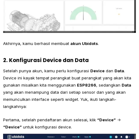
Akhirnya, kamu berhasil membuat
akun Ubidots
.
2. Konfigurasi Device dan Data
Setelah punya akun, kamu perlu konfigurasi
Device
dan
Data
.
Device ini kayak tempat perangkat buat perangkat yang akan kita
gunakan misalkan kita menggunakan
ESP8266
, sedangkan
Data
yang akan menampung data dari setiap sensor dan yang akan
memunculkan interface seperti widget. Yuk, ikuti langkah-
langkahnya:
Pertama, setelah pendaftaran akun selesai, klik
“Device”
->
“Device”
untuk konfigurasi device.