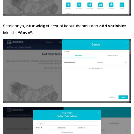
Setelahnya,
atur widget
sesuai kebutuhanmu dan
add variables
,
lalu klik
“Save”
.