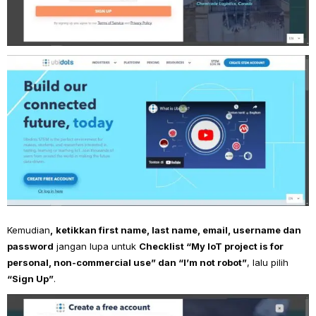
Kemudian
,
ketikkan first name, last name, email, username dan
password
jangan lupa untuk
Checklist “My IoT project is for
personal, non-commercial use” dan “I’m not robot”
, lalu pilih
“Sign Up”
.