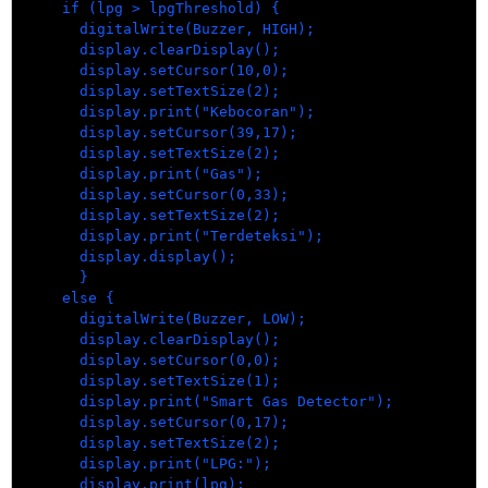
  if (lpg > lpgThreshold) {

    digitalWrite(Buzzer, HIGH);

    display.clearDisplay();

    display.setCursor(10,0);

    display.setTextSize(2); 

    display.print("Kebocoran");

    display.setCursor(39,17);

    display.setTextSize(2); 

    display.print("Gas");

    display.setCursor(0,33);

    display.setTextSize(2); 

    display.print("Terdeteksi");

    display.display(); 

    } 

  else {

    digitalWrite(Buzzer, LOW);

    display.clearDisplay();

    display.setCursor(0,0);

    display.setTextSize(1); 

    display.print("Smart Gas Detector");

    display.setCursor(0,17);

    display.setTextSize(2); 

    display.print("LPG:");

    display.print(lpg);
