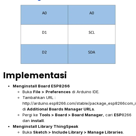
Implementasi
Menginstall Board ESP8266
Buka
File
>
Preferences
di Arduino IDE.
Tambahkan URL :
http://arduino.esp8266.com/stable/package_esp8266com_i
di
Additional Boards Manager URLs
.
Pergi ke
Tools > Board > Board Manager
, cari
ESP
8266
dan
install
.
Menginstall Library ThingSpeak
Buka
Sketch > Include Library > Manage Libraries
.