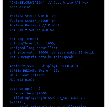
"7KGN2E1CMWV9A1ON"; // Copy Write API Key 
anda disini

#define SCREEN_WIDTH 128 

#define SCREEN_HEIGHT 64 

#define Buzzer 2 // Pin D4 

int pin = A0; // pin A0

int lpg, smoke;

int lpgThreshold = 1000;

unsigned long prevMillis;

int interval = 20000; // jeda waktu 20 detik 
untuk mengirim data ke thinkspeak

Adafruit_SSD1306 display(SCREEN_WIDTH, 
SCREEN_HEIGHT, &Wire, -1);

WiFiClient  client;

MQ2 mq2(pin);

void setup()   {

  Serial.begin(9600);

  if(!display.begin(SSD1306_SWITCHCAPVCC, 
0x3C)) {

    Serial.println(F("SSD1306 allocation 