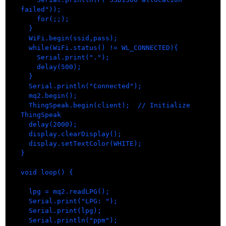
failed"));

    for(;;);

  }

  WiFi.begin(ssid,pass);

  while(WiFi.status() != WL_CONNECTED){

    Serial.print(".");

    delay(500);

  }

  Serial.println("Connected");

  mq2.begin();

  ThingSpeak.begin(client);  // Initialize 
ThingSpeak

  delay(2000);

  display.clearDisplay(); 

  display.setTextColor(WHITE);

}

void loop() {

  lpg = mq2.readLPG();

  Serial.print("LPG: ");

  Serial.print(lpg);

  Serial.println("ppm");
