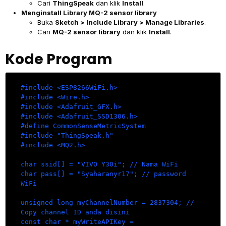
Cari
ThingSpeak
dan klik
Install
.
Menginstall Library MQ-2 sensor library
Buka
Sketch > Include Library > Manage Libraries
.
Cari
MQ-2 sensor library
dan klik
Install
.
Kode Program
#include <ESP8266WiFi.h>

#include <Wire.h>

#include <Adafruit_GFX.h>

#include <Adafruit_SSD1306.h>

#define CommonSenseMetricSystem

#include "ThingSpeak.h" 

#include <MQ2.h>

char ssid[] = "VIVO Y30i"; // Nama WiFi 

char pass[] = "Syaharanyr17"; // password 
WiFi

unsigned long myChannelNumber = 2837304; // 
Copy channel ID anda disini

const char * myWriteAPIKey = 