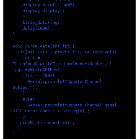
    display.print(" ppm");

    display.display(); 

    }

    kirim_data(lpg); 

    delay(1000);

}

void kirim_data(int lpg){

  if((millis() - prevMillis) >= interval){

    int x = 
ThingSpeak.writeField(myChannelNumber, 1, 
lpg, myWriteAPIKey);

    if(x == 200){

      Serial.println("Update Channel 
Sukses.");

    }

    else{

      Serial.println("Update Channel gagal. 
HTTP error code " + String(x));

    }

   prevMillis = millis();

  }

}