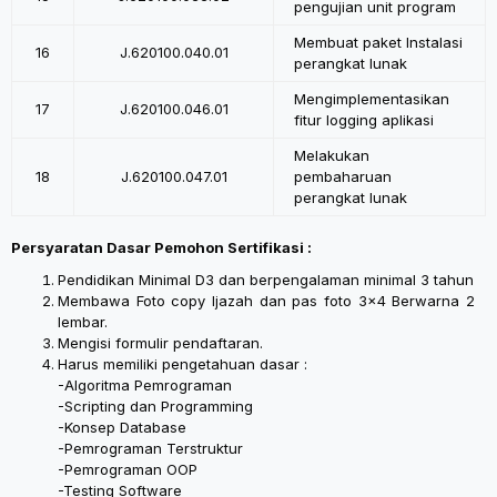
pengujian unit program
Membuat paket Instalasi
16
J.620100.040.01
perangkat lunak
Mengimplementasikan
17
J.620100.046.01
fitur logging aplikasi
Melakukan
18
J.620100.047.01
pembaharuan
perangkat lunak
Persyaratan Dasar Pemohon Sertifikasi :
Pendidikan Minimal D3 dan berpengalaman minimal 3 tahun
Membawa Foto copy Ijazah dan pas foto 3×4 Berwarna 2
lembar.
Mengisi formulir pendaftaran.
Harus memiliki pengetahuan dasar :
-Algoritma Pemrograman
-Scripting dan Programming
-Konsep Database
-Pemrograman Terstruktur
-Pemrograman OOP
-Testing Software