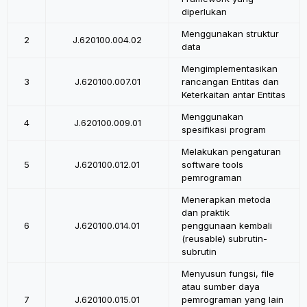
diperlukan
Menggunakan struktur
2
J.620100.004.02
data
Mengimplementasikan
3
J.620100.007.01
rancangan Entitas dan
Keterkaitan antar Entitas
Menggunakan
4
J.620100.009.01
spesifikasi program
Melakukan pengaturan
5
J.620100.012.01
software tools
pemrograman
Menerapkan metoda
dan praktik
6
J.620100.014.01
penggunaan kembali
(reusable) subrutin-
subrutin
Menyusun fungsi, file
atau sumber daya
7
J.620100.015.01
pemrograman yang lain