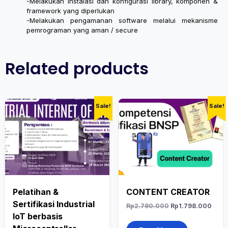
-Melakukan instalasi dan konfigurasi library, komponen &
framework yang diperlukan
-Melakukan pengamanan software melalui mekanisme
pemrograman yang aman / secure
Related products
Sale!
Sale!
Pelatihan &
CONTENT CREATOR
Sertifikasi Industrial
Rp
2.790.000
Rp
1.798.000
IoT berbasis