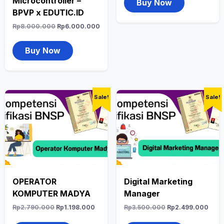
Microcontroller –
Buy Now
BPVP x EDUTIC.ID
Rp
8.000.000
Rp
6.000.000
Buy Now
Sale!
Sale!
OPERATOR
Digital Marketing
KOMPUTER MADYA
Manager
Rp
2.790.000
Rp
1.198.000
Rp
3.500.000
Rp
2.499.000