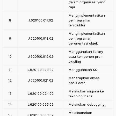
dalam organisasi yang
rapi
Mengimplementasikan
8
J.620100.017.02
pemrograman
terstruktur
Mengimplementasikan
9
J.620100.018.02
pemrograman
berorientasi objek
Menggunakan library
10
J.620100.019.02
atau komponen pre-
existing
11
J.620100.020.02
Menggunakan SQL
Menerapkan akses
12
J.620100.021.02
basis data
Melakukan migrasi ke
13
J.620100.024.02
teknologi baru
14
J.620100.025.02
Melakukan debugging
Melaksanakan
15
J.620100.033.02