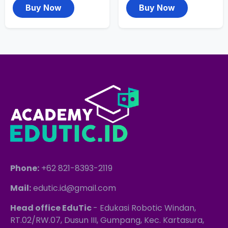
Buy Now
Buy Now
Phone:
+62 821-8393-2119
Mail:
edutic.id@gmail.com
Head office EduTic
- Edukasi Robotic Windan,
RT.02/RW.07, Dusun III, Gumpang, Kec. Kartasura,