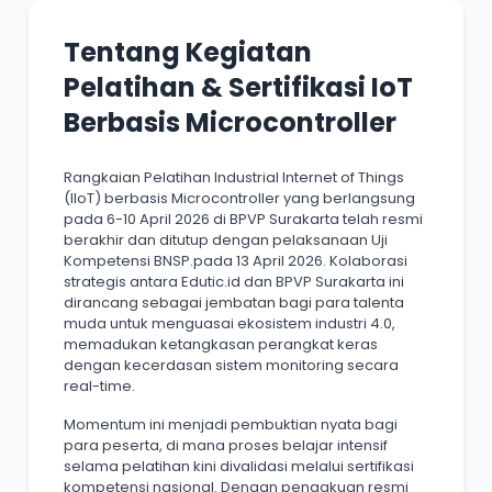
Tentang Kegiatan
Pelatihan & Sertifikasi IoT
Berbasis Microcontroller
Rangkaian Pelatihan Industrial Internet of Things
(IIoT) berbasis Microcontroller yang berlangsung
pada 6-10 April 2026 di BPVP Surakarta telah resmi
berakhir dan ditutup dengan pelaksanaan Uji
Kompetensi BNSP.pada 13 April 2026. Kolaborasi
strategis antara Edutic.id dan BPVP Surakarta ini
dirancang sebagai jembatan bagi para talenta
muda untuk menguasai ekosistem industri 4.0,
memadukan ketangkasan perangkat keras
dengan kecerdasan sistem monitoring secara
real-time.
Momentum ini menjadi pembuktian nyata bagi
para peserta, di mana proses belajar intensif
selama pelatihan kini divalidasi melalui sertifikasi
kompetensi nasional. Dengan pengakuan resmi