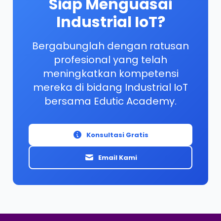
Siap Menguasai
Industrial IoT?
Bergabunglah dengan ratusan
profesional yang telah
meningkatkan kompetensi
mereka di bidang Industrial IoT
bersama Edutic Academy.
Konsultasi Gratis
Email Kami