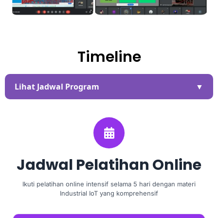
Timeline
Lihat Jadwal Program
▼
01-28 Juli 2026
Jadwal Pelatihan Online
Pendaftaran Bootcamp
Online
Ikuti pelatihan online intensif selama 5 hari dengan materi
Industrial IoT yang komprehensif
29 Juli 2026 - Lifetime