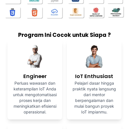
Peserta Menyelesaikan Tugas & Portofolio
Instruktur
Peserta
21.55 - 22.00
Tanya Jawab
Program Ini Cocok untuk Siapa ?
Instruktur
Selesai
Peserta Menyelesaikan Tugas & Portofolio
Peserta
Engineer
IoT Enthusiast
Perluas wawasan dan
Pelajari dasar hingga
keterampilan IoT Anda
praktik nyata langsung
untuk mengotomatisasi
dari mentor
proses kerja dan
berpengalaman dan
meningkatkan efisiensi
mulai bangun proyek
operasional.
IoT impianmu.