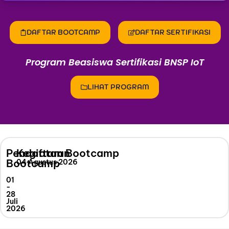
DAFTAR BOOTCAMP
DAFTAR SERTIFIKASI
Program Beasiswa Sertifikasi BNSP IoT
LIHAT PROGRAM
Pendaftaran
Kegiatan Bootcamp
Bootcamp
04 Agustus 2026
01
-
28
Juli
2026