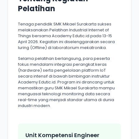
Pelatihan
Tenaga pendidik SMK Mikael Surakarta sukses
melaksanakan Pelatihan Industrial Internet of
Things bersama Academy Edutic.id pada 13-15
April 2026. Kegiatan ini diselenggarakan secara
luring (Offline) di laboratorium mekatronika.
Selama pelatihan berlangsung, para peserta
fokus mendalami integrasi perangkat keras
(hardware) serta pengelolaan platform IoT
secara intensif di bawah bimbingan instruktur
Academy Edutic.id. Program ini dirancang untuk
memastikan guru SMK Mikael Surakarta mampu
menguasai teknologi monitoring data secara
real-time yang menjadi standar utama di dunia
industri modern.
Unit Kompetensi Engineer