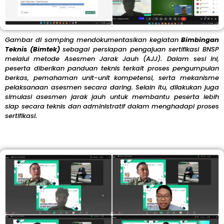
Gambar
di
samping
mendokumentasikan
kegiatan
Bimbingan
Teknis (
Bimtek)
sebagai
persiapan
pengajuan
sertifikasi
BNSP
melalui
metode
Asesmen
Jarak
Jauh (
AJJ).
Dalam
sesi
ini,
peserta
diberikan
panduan
teknis
terkait
proses
pengumpulan
berkas,
pemahaman
unit-
unit
kompetensi,
serta
mekanisme
pelaksanaan
asesmen
secara
daring.
Selain
itu,
dilakukan
juga
simulasi
asesmen
jarak
jauh
untuk
membantu
peserta
lebih
siap
secara
teknis
dan
administratif
dalam
menghadapi
proses
sertifikasi.