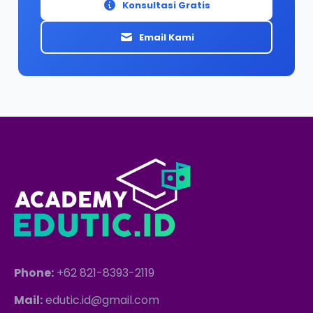
Konsultasi Gratis
Email Kami
Phone:
+62 821-8393-2119
Mail:
edutic.id@gmail.com