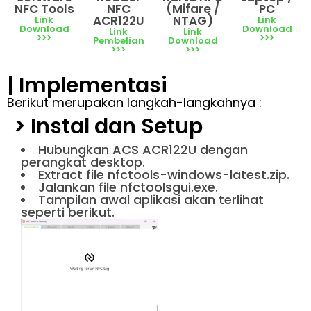
NFC
(Mifare /
NFC Tools
PC
ACR122U
NTAG)
Link
Link
Download
Download
Link
Link
>>>
>>>
Pembelian
Download
>>>
>>>
| Implementasi
Berikut merupakan langkah-langkahnya :
> Instal dan Setup
Hubungkan ACS ACR122U dengan
perangkat desktop.
Extract file nfctools-windows-latest.zip.
Jalankan file nfctoolsgui.exe.
Tampilan awal aplikasi akan terlihat
seperti berikut.