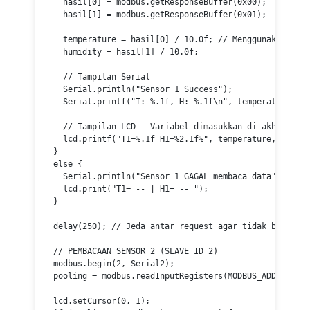
    hasil[
0
] = modbus.
getResponseBuffer
(
0x00
);

    hasil[
1
] = modbus.
getResponseBuffer
(
0x01
);

    temperature = hasil[
0
] / 
10.0f
; 
// Menggunakan 10.0
    humidity = hasil[
1
] / 
10.0f
;

// Tampilan Serial
    Serial.
println
(
"Sensor 1 Success"
);

    Serial.
printf
(
"T: %.1f, H: %.1f\n"
, temperature, hu
// Tampilan LCD - Variabel dimasukkan di akhir prin
    lcd.
printf
(
"T1=%.1f H1=%2.1f%"
, temperature, humidi
  }

else
 {

    Serial.
println
(
"Sensor 1 GAGAL membaca data"
);

    lcd.
print
(
"T1= -- | H1= -- "
);

  }

delay
(
250
); 
// Jeda antar request agar tidak bentrok
// PEMBACAAN SENSOR 2 (SLAVE ID 2)
  modbus.
begin
(
2
, Serial2); 

  pooling = modbus.
readInputRegisters
(MODBUS_ADDRESS, M
  lcd.
setCursor
(
0
, 
1
); 
