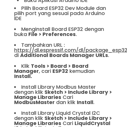
Buka Aplikasi Arduino IDE
Pilih Board ESP32 Dev Module dan
pilih port yang sesuai pada Arduino
IDE
Menginstall Board ESP32 dengan
buka
File > Preferences
.
Tambahkan URL :
https://dl.espressif.com/dl/package_esp32
di
Additional Boards Manager URLs
.
Klik
Tools > Board > Board
Manager
, cari
ESP32
kemudian
Install.
Install Library Modbus Master
dengan klik
Sketch > Include Library >
Manage Libraries
Cari
ModbusMaster
dan klik
Install
.
Install Library Liquid Crystal I2C
dengan klik
Sketch > Include Library >
Manage Libraries
Cari
LiquidCrystal