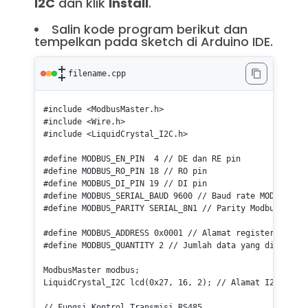
I2C
dan klik
Install
.
Salin kode program berikut dan
tempelkan pada sketch di Arduino IDE.
filename.cpp
#
include
<ModbusMaster.h>
#
include
<Wire.h>
#
include
<LiquidCrystal_I2C.h>
#
define
 MODBUS_EN_PIN  4 
// DE dan RE pin
#
define
 MODBUS_RO_PIN 18 
// RO pin  
#
define
 MODBUS_DI_PIN 19 
// DI pin 
#
define
 MODBUS_SERIAL_BAUD 9600 
// Baud rate MODBUS
#
define
 MODBUS_PARITY SERIAL_8N1 
// Parity Modbus
#
define
 MODBUS_ADDRESS 0x0001 
// Alamat register data X
#
define
 MODBUS_QUANTITY 2 
// Jumlah data yang diambil (
LiquidCrystal_I2C 
lcd
(
0x27
, 
16
, 
2
)
; 
// Alamat I2C umum 
// Fungsi Kontrol Transmisi RS485