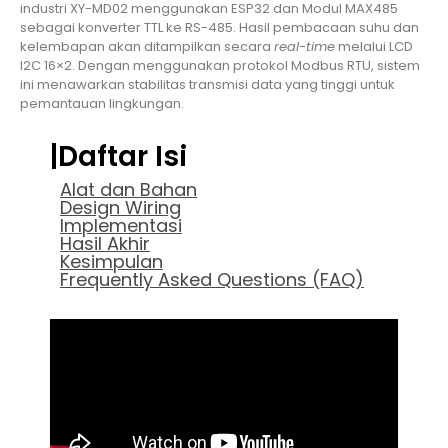
industri XY-MD02 menggunakan ESP32 dan Modul MAX485
sebagai konverter TTL ke RS-485. Hasil pembacaan suhu dan
kelembapan akan ditampilkan secara
real-time
melalui LCD
I2C 16×2. Dengan menggunakan protokol Modbus RTU, sistem
ini menawarkan stabilitas transmisi data yang tinggi untuk
pemantauan lingkungan.
|Daftar Isi
Alat dan Bahan
Design Wiring
Implementasi
Hasil Akhir
Kesimpulan
Frequently Asked Questions (FAQ)