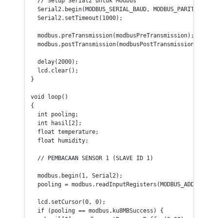
// Setup Serial2 untuk Modbus
  Serial2.
begin
(MODBUS_SERIAL_BAUD, MODBUS_PARITY, MODB
  Serial2.
setTimeout
(
1000
);

  modbus.
preTransmission
(modbusPreTransmission);

  modbus.
postTransmission
(modbusPostTransmission);

delay
(
2000
);

  lcd.
clear
();

}

void
loop
()
{

int
 pooling;

int
 hasil[
2
];

float
 temperature;

float
 humidity;

// PEMBACAAN SENSOR 1 (SLAVE ID 1)
  modbus.
begin
(
1
, Serial2); 

  pooling = modbus.
readInputRegisters
(MODBUS_ADDRESS, M
  lcd.
setCursor
(
0
, 
0
); 

if
 (pooling == modbus.ku8MBSuccess) {
