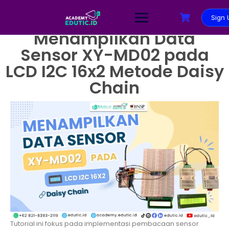
Sign 
Menampilkan Data
Sensor XY-MD02 pada
LCD I2C 16x2 Metode Daisy
Chain
Tutorial ini fokus pada implementasi pembacaan sensor