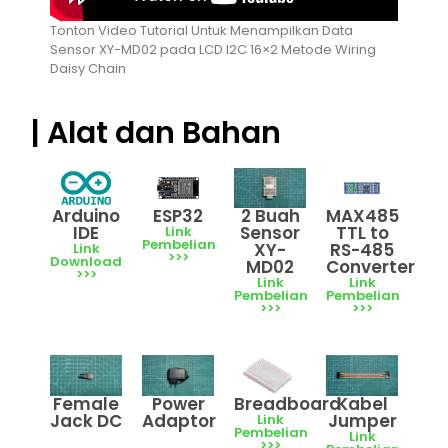
Tonton Video Tutorial Untuk Menampilkan Data
Sensor XY-MD02 pada LCD I2C 16×2 Metode Wiring
Daisy Chain
| Alat dan Bahan
Arduino
ESP32
2 Buah
MAX485
IDE
Sensor
TTL to
Link
Pembelian
XY-
RS-485
Link
>>>
Download
MD02
Converter
>>>
Link
Link
Pembelian
Pembelian
>>>
>>>
Kabel
Female
Power
Breadboard
Jumper
Jack DC
Adaptor
Link
Pembelian
Link
>>>