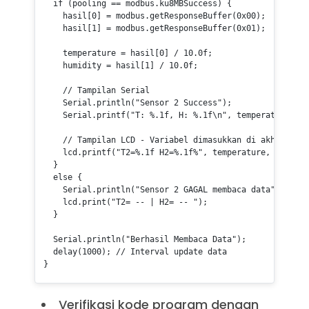
if
 (pooling == modbus.ku8MBSuccess) {

    hasil[
0
] = modbus.
getResponseBuffer
(
0x00
);

    hasil[
1
] = modbus.
getResponseBuffer
(
0x01
);

    temperature = hasil[
0
] / 
10.0f
;

    humidity = hasil[
1
] / 
10.0f
;

// Tampilan Serial
    Serial.
println
(
"Sensor 2 Success"
);

    Serial.
printf
(
"T: %.1f, H: %.1f\n"
, temperature, hu
// Tampilan LCD - Variabel dimasukkan di akhir prin
    lcd.
printf
(
"T2=%.1f H2=%.1f%"
, temperature, humidit
  }

else
 {

    Serial.
println
(
"Sensor 2 GAGAL membaca data"
);

    lcd.
print
(
"T2= -- | H2= -- "
);

  }

  Serial.
println
(
"Berhasil Membaca Data"
);

delay
(
1000
); 
// Interval update data
}
Verifikasi kode program dengan