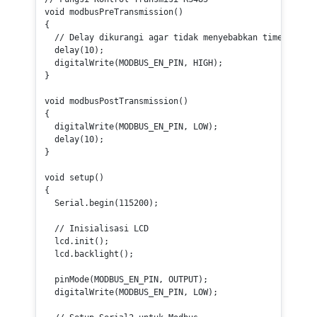
void
modbusPreTransmission
()
{

// Delay dikurangi agar tidak menyebabkan timeout
delay
(
10
);

digitalWrite
(MODBUS_EN_PIN, HIGH);

}

void
modbusPostTransmission
()
{

digitalWrite
(MODBUS_EN_PIN, LOW);

delay
(
10
);

}

void
setup
()
{

  Serial.
begin
(
115200
);

// Inisialisasi LCD
  lcd.
init
();

  lcd.
backlight
();

pinMode
(MODBUS_EN_PIN, OUTPUT);

digitalWrite
(MODBUS_EN_PIN, LOW);
