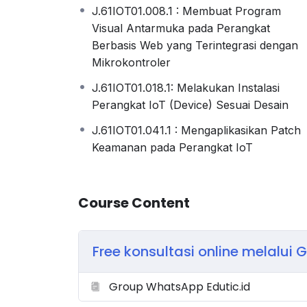
Kabel Jumper M-M, F-M, F-F
J.61IOT01.008.1 : Membuat Program
Push Button, Potensiometer & Resistor
Visual Antarmuka pada Perangkat
Photoresistor (LDR) & LED RGB
Berbasis Web yang Terintegrasi dengan
Sensor Temperatur DHT11
Mikrokontroler
Sensor Ultrasonik HC-SR04
J.61IOT01.018.1: Melakukan Instalasi
Modul Modbus RS-485 & Konverter RS-48
Perangkat IoT (Device) Sesuai Desain
Sensor Suhu & Kelembapan SHT-20
J.61IOT01.041.1 : Mengaplikasikan Patch
Display LCD 16×2 I2C
Keamanan pada Perangkat IoT
Modul Relay 2CH 5VDC
Adaptor Power Supply 6VDC dengan Jack
Bonus Eksklusif:
Course Content
Pelatihan Online
langsung bersama traine
Akses LMS
berisi materi IoT terstruktur dan
Free konsultasi online melalui 
Jika Ada yang dita
Group WhatsApp Edutic.id
: