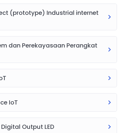
ect (prototype) Industrial internet
dmin via WhatsApp
tem dan Perekayasaan Perangkat
IoT
ice IoT
 Digital Output LED