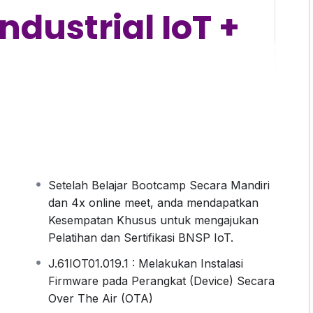
Industrial IoT +
han + LMS
k langsung teknologi Internet of Things di dunia
industri.
Setelah Belajar Bootcamp Secara Mandiri
dan 4x online meet, anda mendapatkan
Kesempatan Khusus untuk mengajukan
Pelatihan dan Sertifikasi BNSP IoT.
J.61IOT01.019.1 : Melakukan Instalasi
Firmware pada Perangkat (Device) Secara
Over The Air (OTA)