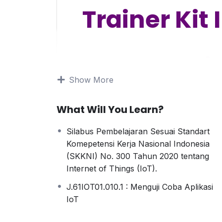
Trainer Kit 
Pelati
Show More
Solusi lengkap untuk belajar dan prakti
What Will You Learn?
Silabus Pembelajaran Sesuai Standart
Komepetensi Kerja Nasional Indonesia
(SKKNI) No. 300 Tahun 2020 tentang
Internet of Things (IoT).
Isi Kit:
J.61IOT01.010.1 : Menguji Coba Aplikasi
ESP32 & GPIO Expansion Board
IoT
Breadboard 400 Hole