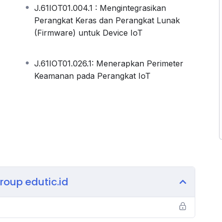
J.61IOT01.004.1 : Mengintegrasikan
Perangkat Keras dan Perangkat Lunak
(Firmware) untuk Device IoT
J.61IOT01.026.1: Menerapkan Perimeter
5
Keamanan pada Perangkat IoT
 DC
r
 video tutorial
Group edutic.id
nyakan silahkan hubungi