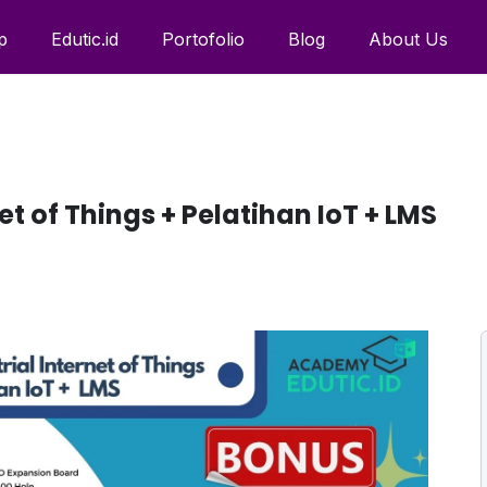
p
Edutic.id
Portofolio
Blog
About Us
net of Things + Pelatihan IoT + LMS