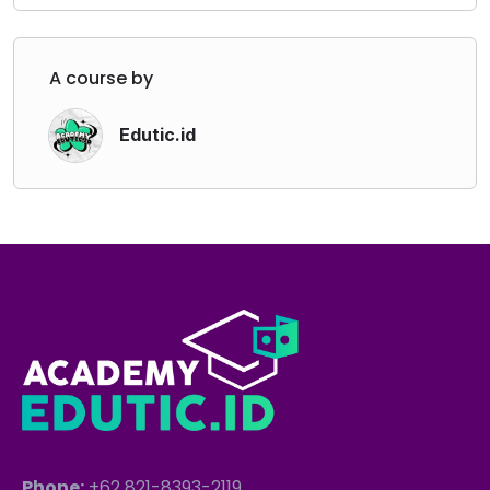
Desain Database:
Membuat struktur tabel dan
skema database untuk menyimpan data cuaca
A course by
dengan efisien.
Integrasi dengan Node-RED:
Teknik untuk
Edutic.id
menghubungkan Node-RED dengan database
MySQL untuk menyimpan dan mengelola data.
Membuat Bot pada Telegram untuk Mengirimkan
Peringatan Dini
Pengenalan Telegram Bot:
Cara membuat
dan mengkonfigurasi bot Telegram untuk
mengirimkan pesan.
Pengiriman Peringatan Dini:
Mengatur bot
Telegram untuk mengirimkan peringatan dini
berdasarkan data dari sensor cuaca.
Integrasi dengan Node-RED:
Menghubungkan
bot Telegram dengan Node-RED untuk
otomatisasi pengiriman peringatan cuaca.
Phone:
+62 821-8393-2119