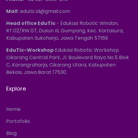
Topik Kursus:
Mail:
edutic.id@gmail.com
Membuat Sistem Pemantauan Cuaca dengan
ESP32 & Modbus
Head office EduTic
- Edukasi Robotic Windan,
Pengaturan ESP32 dan Modbus:
Langkah-
RT.02/RW.07, Dusun III, Gumpang, Kec. Kartasura,
langkah konfigurasi ESP32 dan komunikasi
Kabupaten Sukoharjo, Jawa Tengah 57169
data dengan sensor cuaca melalui Modbus.
EduTic-Workshop
Edukasi Robotic Workshop
Pengolahan dan Penyajian Data:
Cara
Cikarang Central Park, Jl. Boulevard Raya No.5 Blok
memproses dan menyajikan data sensor untuk
C, Karangraharja, Cikarang Utara, Kabupaten
analisis lebih lanjut.
Bekasi, Jawa Barat 17530
Mendesain Dashboard pada Node-RED
Pembuatan Alur Kerja:
Membangun alur kerja
Explore
Node-RED untuk menangani data dari ESP32
dan menghubungkannya ke dashboard.
Desain dan Visualisasi:
Mendesain elemen
Home
dashboard untuk menampilkan data dengan
grafik, tabel, dan indikator.
Portofolio
Membuat Database dengan MySQL
Blog
Desain dan Implementasi:
Membuat dan