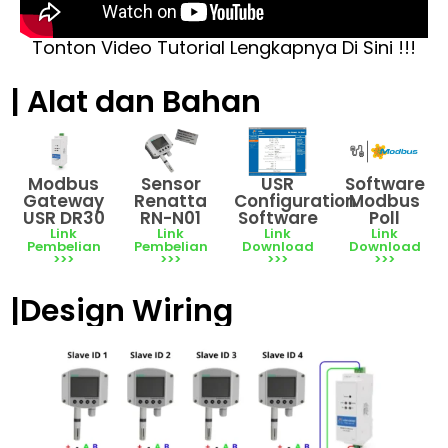
Tonton Video Tutorial Lengkapnya Di Sini !!!
| Alat dan Bahan
Modbus
Sensor
USR
Software
Gateway
Renatta
Configuration
Modbus
USR DR30
RN-N01
Software
Poll
Link
Link
Link
Link
Pembelian
Pembelian
Download
Download
>>>
>>>
>>>
>>>
|Design Wiring