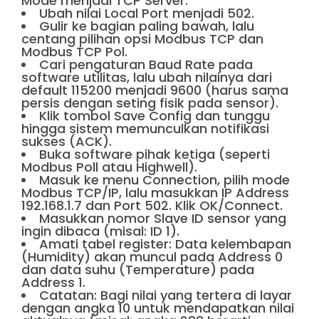
Mode menjadi TCP Server.
Ubah nilai Local Port menjadi 502.
Gulir ke bagian paling bawah, lalu
centang pilihan opsi Modbus TCP dan
Modbus TCP Pol.
Cari pengaturan Baud Rate pada
software utilitas, lalu ubah nilainya dari
default 115200 menjadi 9600 (harus sama
persis dengan seting fisik pada sensor).
Klik tombol Save Config dan tunggu
hingga sistem memunculkan notifikasi
sukses (ACK).
Buka software pihak ketiga (seperti
Modbus Poll atau Highwell).
Masuk ke menu Connection, pilih mode
Modbus TCP/IP, lalu masukkan IP Address
192.168.1.7 dan Port 502. Klik OK/Connect.
Masukkan nomor Slave ID sensor yang
ingin dibaca (misal: ID 1).
Amati tabel register: Data kelembapan
(Humidity) akan muncul pada Address 0
dan data suhu (Temperature) pada
Address 1.
Catatan: Bagi nilai yang tertera di layar
dengan angka 10 untuk mendapatkan nilai